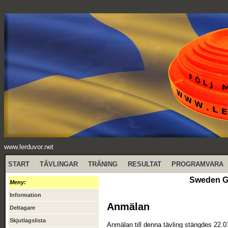
www.lerduvor.net
START
TÄVLINGAR
TRÄNING
RESULTAT
PROGRAMVARA
Sweden GP
Meny:
Information
Anmälan
Deltagare
Skjutlagslista
Anmälan till denna tävling stängdes 22.0