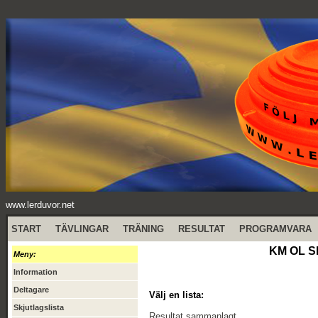
www.lerduvor.net
START
TÄVLINGAR
TRÄNING
RESULTAT
PROGRAMVARA
KM OL Sk
Meny:
Information
Deltagare
Välj en lista:
Skjutlagslista
Resultat sammanlagt