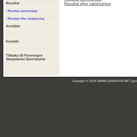
Resultat
Resultat efter särskjutning
- Resultat sammanlagt
- Resultat efter särskjutning
Anmälan
Kontakt
Tillbaka till Föreningen
Skepplanda Sportskyttar
Copyright © 2026 WWW.LERDUVOR.NET ge
(leir