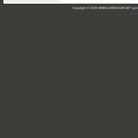
Copyright © 2026 WWW.LERDUVOR.NET ge
(leir