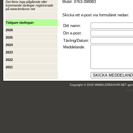
Mobil: 0763-398983
Det finns inga pågående eller
kommande tävlingar registrerade
på www.lerduvor.net
Skicka ett e-post via formuläret nedan:
Tidigare tävlingar:
Ditt namn:
2026
Din e-post:
2025
Tävling/Datum:
2024
Meddelande:
2023
2022
2021
Copyright © 2026 WWW.LERDUVOR.NET ge
(leir