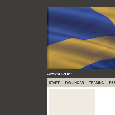
www.lerduvor.net
START
TÄVLINGAR
TRÄNING
RE