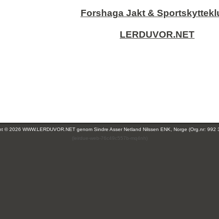
Forshaga Jakt & Sportskyttek
LERDUVOR.NET
ght © 2026 WWW.LERDUVOR.NET genom
Sindre Asser Netland Nilssen ENK, Norge (Org.nr: 992 
(leirdue-web-76c49c557b-mq4nh)