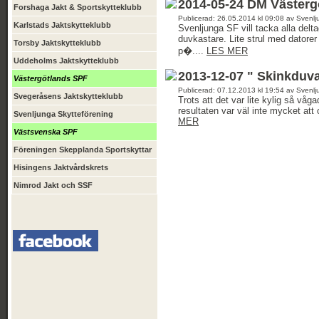
2014-05-24 DM Västerg
Forshaga Jakt & Sportskytteklubb
Publicerad: 26.05.2014 kl 09:08 av Svenlj
Karlstads Jaktskytteklubb
Svenljunga SF vill tacka alla del
duvkastare. Lite strul med datore
Torsby Jaktskytteklubb
p�....
LES MER
Uddeholms Jaktskytteklubb
2013-12-07 " Skinkduv
Västergötlands SPF
Publicerad: 07.12.2013 kl 19:54 av Svenlj
Svegeråsens Jaktskytteklubb
Trots att det var lite kylig så vå
resultaten var väl inte mycket att
Svenljunga Skytteförening
MER
Västsvenska SPF
Föreningen Skepplanda Sportskyttar
Hisingens Jaktvårdskrets
Nimrod Jakt och SSF