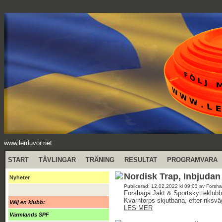
www.lerduvor.net
START
TÄVLINGAR
TRÄNING
RESULTAT
PROGRAMVARA
Nordisk Trap, Inbjudan
Nyheter
Publicerad: 12.02.2022 kl 09:03 av Forsha
Forshaga Jakt & Sportskytteklubb 
Kvarntorps skjutbana, efter riksvä
Välj en klubb:
LES MER
Värmlands SPF