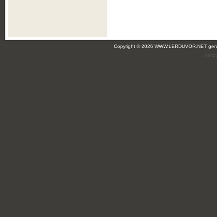
Copyright © 2026 WWW.LERDUVOR.NET ge
(leir