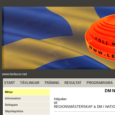
www.lerduvor.net
START
TÄVLINGAR
TRÄNING
RESULTAT
PROGRAMVARA
DM Na
Meny:
Information
Inbjudan
till
Deltagare
REGIONSMÄSTERSKAP & DM I NATION
………………………………………………
Skjutlagslista