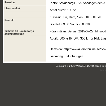
Resultat
Plats: Sövdeborgs JSK Söndagen den 31 
Live-resultat
Antal duvor: 100 st
Klasser: Jun, Dam, Sen, 50+, 60+ 70+
Kontakt
Starttid: 09:00 Samling 08:30
Tillbaka till Sövdeborgs
Föranmälan: Senast 2015-07-27 Till sov
Jaktskytteklubb
Avgift: 300 kr för DM, 300 kr för RM, La
Hemsida: http://www4.idrottonline.se/S
Servering: I klubbstugan.
Copyright © 2026 WWW.LERDUVOR.NET ge
(leir