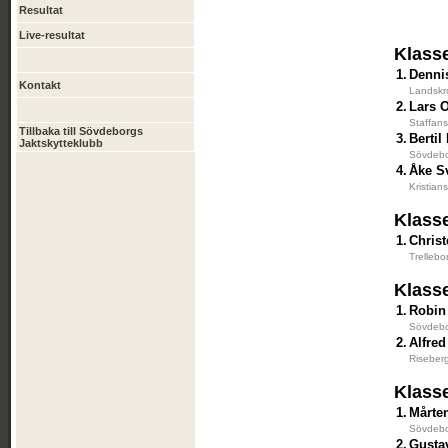
Resultat
Live-resultat
Klass
1.
Denni
Kontakt
Landskr
2.
Lars 
Staffans
Tillbaka till Sövdeborgs
3.
Bertil
Jaktskytteklubb
Sövdebo
4.
Åke S
Kristian
Klass
1.
Chris
Trellebo
Klass
1.
Robin
Sövdebo
2.
Alfre
Riseber
Klass
1.
Mårte
Sövdebo
2.
Gusta