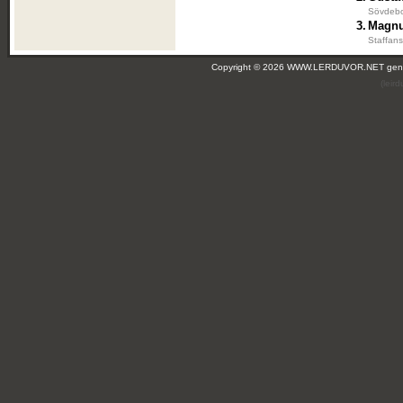
Sövdebo
3.
Magnu
Staffans
Copyright © 2026 WWW.LERDUVOR.NET ge
(leir