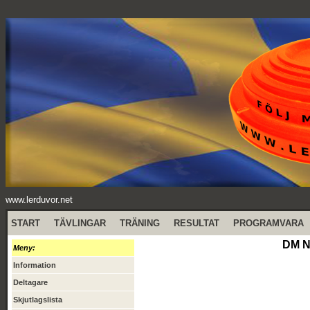
www.lerduvor.net
START
TÄVLINGAR
TRÄNING
RESULTAT
PROGRAMVARA
DM Na
Meny:
Information
Deltagare
Skjutlagslista