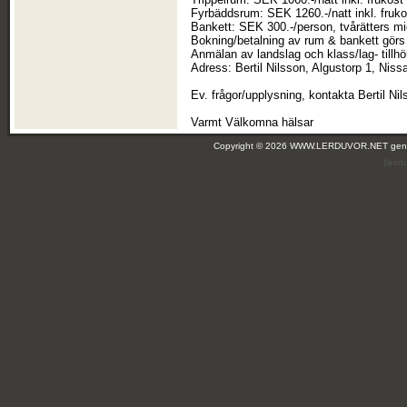
Fyrbäddsrum: SEK 1260.-/natt inkl. fruko
Bankett: SEK 300.-/person, tvårätters m
Bokning/betalning av rum & bankett görs 
Anmälan av landslag och klass/lag- tillh
Adress: Bertil Nilsson, Algustorp 1, Niss
Ev. frågor/upplysning, kontakta Bertil N
Varmt Välkomna hälsar
Copyright © 2026 WWW.LERDUVOR.NET ge
(leir