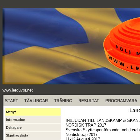
www.lerduvor.net
START
TÄVLINGAR
TRÄNING
RESULTAT
PROGRAMVARA
Lan
Meny:
Information
INBJUDAN TILL LANDSKAMP & SKA
NORDISK TRAP 2017
Deltagare
Svenska Skyttesportförbundet och Lerdu
Nordisk trap 2017.
Skjutlagslista
11-12 Augusti 2017