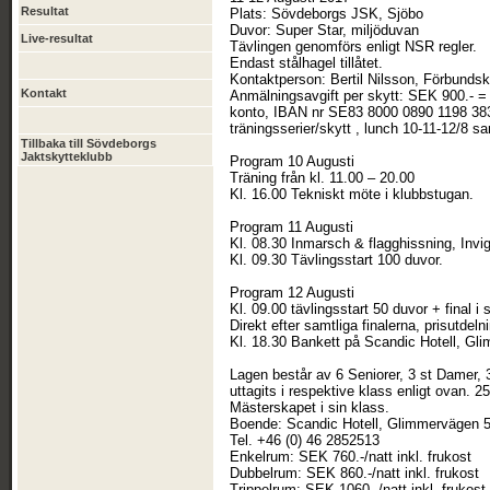
Resultat
Plats: Sövdeborgs JSK, Sjöbo
Duvor: Super Star, miljöduvan
Live-resultat
Tävlingen genomförs enligt NSR regler.
Endast stålhagel tillåtet.
Kontaktperson: Bertil Nilsson, Förbunds
Kontakt
Anmälningsavgift per skytt: SEK 900.- =
konto, IBAN nr SE83 8000 0890 1198 3
träningsserier/skytt , lunch 10-11-12/8 s
Tillbaka till Sövdeborgs
Jaktskytteklubb
Program 10 Augusti
Träning från kl. 11.00 – 20.00
Kl. 16.00 Tekniskt möte i klubbstugan.
Program 11 Augusti
Kl. 08.30 Inmarsch & flagghissning, Invig
Kl. 09.30 Tävlingsstart 100 duvor.
Program 12 Augusti
Kl. 09.00 tävlingsstart 50 duvor + final i
Direkt efter samtliga finalerna, prisutdeln
Kl. 18.30 Bankett på Scandic Hotell, Gl
Lagen består av 6 Seniorer, 3 st Damer, 3 
uttagits i respektive klass enligt ovan.
Mästerskapet i sin klass.
Boende: Scandic Hotell, Glimmervägen 5
Tel. +46 (0) 46 2852513
Enkelrum: SEK 760.-/natt inkl. frukost
Dubbelrum: SEK 860.-/natt inkl. frukost
Trippelrum: SEK 1060.-/natt inkl. frukost