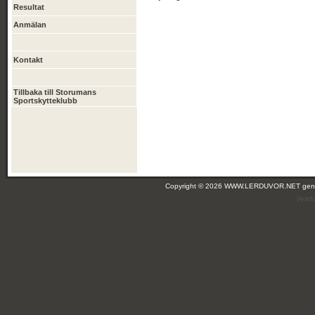
Resultat
Anmälan
Kontakt
Tillbaka till Storumans
Sportskytteklubb
Copyright © 2026 WWW.LERDUVOR.NET ge
(leir