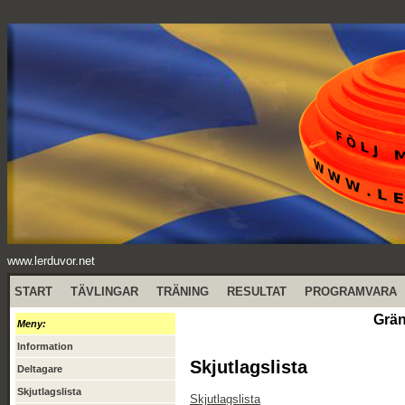
www.lerduvor.net
START
TÄVLINGAR
TRÄNING
RESULTAT
PROGRAMVARA
Grän
Meny:
Information
Skjutlagslista
Deltagare
Skjutlagslista
Skjutlagslista