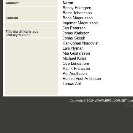
Namn
Anmälan
Benny Holmgren
Bernt Johansson
Börje Magnusson
Kontakt
Ingemar Magnusson
Jan Peterson
Tillbaka till Karlstads
Jonas Karlsson
Jaktskytteklubb
Jonas Skogh
Karl-Johan Nordqvist
Lars Nyman
Mia Gustafsson
Michael Kvist
Ove Lundström
Patrik Fransson
Per Adolfsson
Ronnie Vest-Andersen
Tomas Ahl
Copyright © 2026 WWW.LERDUVOR.NET ge
(leir