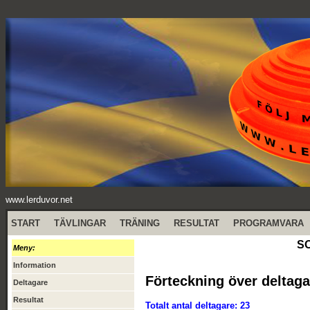
www.lerduvor.net
START
TÄVLINGAR
TRÄNING
RESULTAT
PROGRAMVARA
SO
Meny:
Information
Förteckning över deltaga
Deltagare
Resultat
Totalt antal deltagare: 23