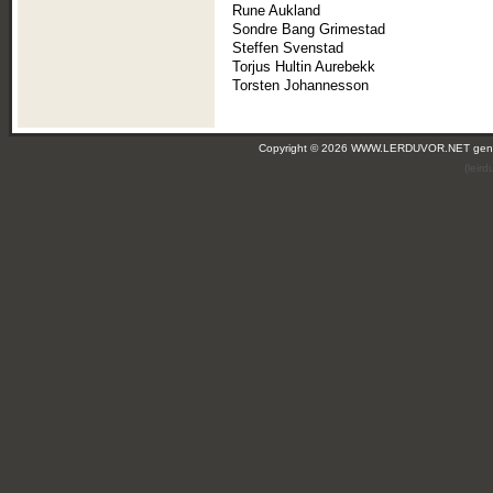
Rune Aukland
Sondre Bang Grimestad
Steffen Svenstad
Torjus Hultin Aurebekk
Torsten Johannesson
Copyright © 2026 WWW.LERDUVOR.NET ge
(leir