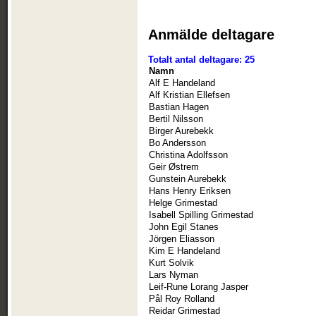
Anmälde deltagare
Totalt antal deltagare: 25
Namn
Alf E Handeland
Alf Kristian Ellefsen
Bastian Hagen
Bertil Nilsson
Birger Aurebekk
Bo Andersson
Christina Adolfsson
Geir Østrem
Gunstein Aurebekk
Hans Henry Eriksen
Helge Grimestad
Isabell Spilling Grimestad
John Egil Stanes
Jörgen Eliasson
Kim E Handeland
Kurt Solvik
Lars Nyman
Leif-Rune Lorang Jasper
Pål Roy Rolland
Reidar Grimestad