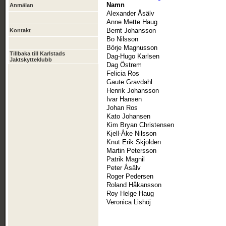
Namn
Anmälan
Alexander Åsälv
Anne Mette Haug
Bernt Johansson
Kontakt
Bo Nilsson
Börje Magnusson
Tillbaka till Karlstads
Dag-Hugo Karlsen
Jaktskytteklubb
Dag Östrem
Felicia Ros
Gaute Gravdahl
Henrik Johansson
Ivar Hansen
Johan Ros
Kato Johansen
Kim Bryan Christensen
Kjell-Åke Nilsson
Knut Erik Skjolden
Martin Petersson
Patrik Magnil
Peter Åsälv
Roger Pedersen
Roland Håkansson
Roy Helge Haug
Veronica Lishöj