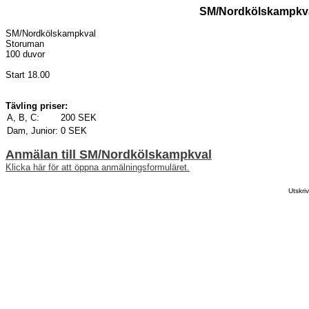
SM/Nordkölskampkva
SM/Nordkölskampkval
Storuman
100 duvor
Start 18.00
Tävling priser:
A, B, C:
200 SEK
Dam, Junior:
0 SEK
Anmälan till SM/Nordkölskampkval
Klicka här för att öppna anmälningsformuläret.
Utskr