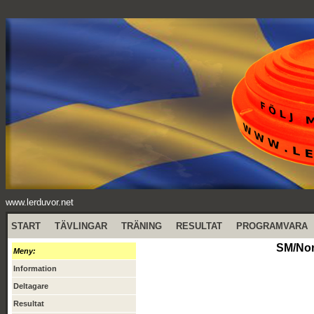
www.lerduvor.net
START
TÄVLINGAR
TRÄNING
RESULTAT
PROGRAMVARA
SM/Nor
Meny:
Information
Deltagare
Resultat