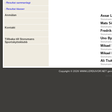
- Resultat sammanlagt
- Resultat klasser
Anmälan
Assar 
Storumans 
Mats S
Storumans 
Kontakt
Fredri
Storumans 
Uno B
Tillbaka till Storumans
Sportskytteklubb
Storumans 
Mikael
Storumans 
Mikael
Storumans 
Ali Tiu
Storumans 
Copyright © 2026 WWW.LERDUVOR.NET ge
(leir