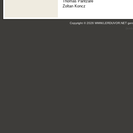
Thomas Pantzare
Zoltan Koncz
Copyright © 2026 WWW.LERDUVOR.NET ge
(leir