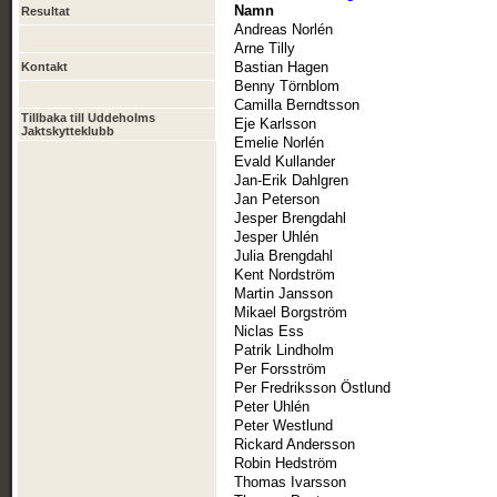
Namn
Resultat
Andreas Norlén
Arne Tilly
Bastian Hagen
Kontakt
Benny Törnblom
Camilla Berndtsson
Tillbaka till Uddeholms
Eje Karlsson
Jaktskytteklubb
Emelie Norlén
Evald Kullander
Jan-Erik Dahlgren
Jan Peterson
Jesper Brengdahl
Jesper Uhlén
Julia Brengdahl
Kent Nordström
Martin Jansson
Mikael Borgström
Niclas Ess
Patrik Lindholm
Per Forsström
Per Fredriksson Östlund
Peter Uhlén
Peter Westlund
Rickard Andersson
Robin Hedström
Thomas Ivarsson