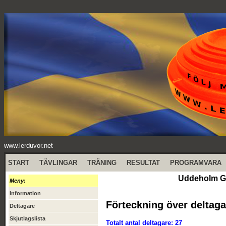
www.lerduvor.net
START
TÄVLINGAR
TRÄNING
RESULTAT
PROGRAMVARA
Uddeholm Gr
Meny:
Information
Förteckning över deltaga
Deltagare
Skjutlagslista
Totalt antal deltagare: 27