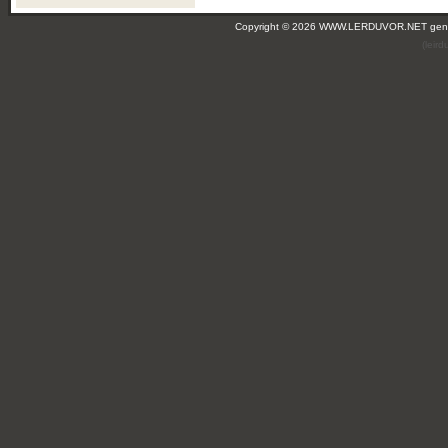
Copyright © 2026 WWW.LERDUVOR.NET ge
(leir