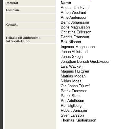
Namn
Resultat
Anders Lindkvist
Anmälan
Anton Westlind
Arne Andersson
Bernt Johansson
Kontakt
Börje Magnusson
Christina Eriksson
Dennis Fransson
Tillbaka till Uddeholms
Jaktskytteklubb
Erik Nilsson
Ingemar Magnusson
Johan Ahlstrand
Jonas Skogh
Jonathan Borsch Gustavsson
Lars Wackelin
Magnus Hultgren
Mattias Modahl
Niklas Moss
Ole Johan Triumf
Patrik Fransson
Patrik Stark
Per Adolfsson
Per Elgtberg
Robert Jansson
Sven Larsson
Thomas Kristiansson