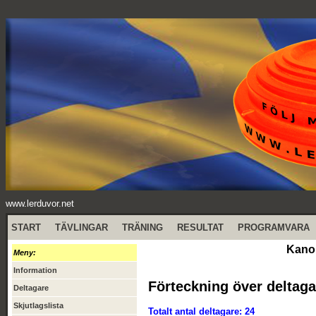
www.lerduvor.net
START
TÄVLINGAR
TRÄNING
RESULTAT
PROGRAMVARA
Kanon
Meny:
Information
Förteckning över deltaga
Deltagare
Skjutlagslista
Totalt antal deltagare: 24