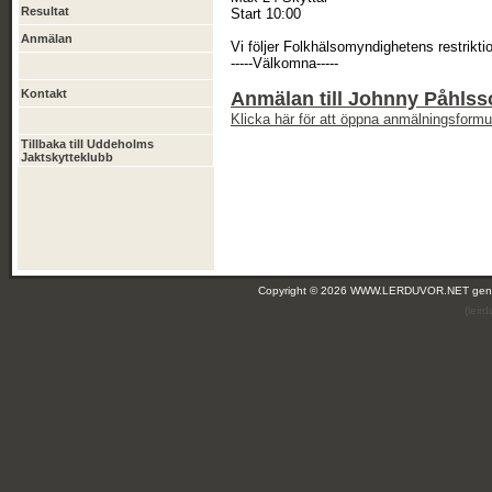
Resultat
Start 10:00
Anmälan
Vi följer Folkhälsomyndighetens restriktio
-----Välkomna-----
Kontakt
Anmälan till Johnny Påhls
Klicka här för att öppna anmälningsformul
Tillbaka till Uddeholms
Jaktskytteklubb
Copyright © 2026 WWW.LERDUVOR.NET ge
(leir