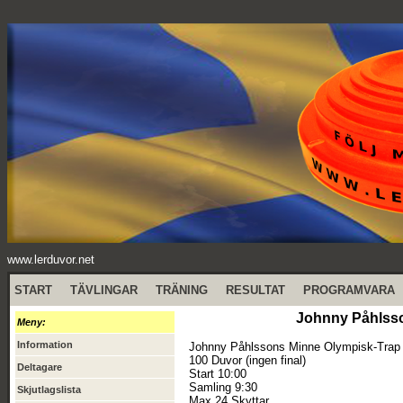
www.lerduvor.net
START
TÄVLINGAR
TRÄNING
RESULTAT
PROGRAMVARA
Johnny Påhlsso
Meny:
Information
Johnny Påhlssons Minne Olympisk-Trap
100 Duvor (ingen final)
Deltagare
Start 10:00
Samling 9:30
Skjutlagslista
Max 24 Skyttar