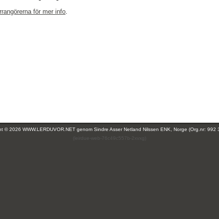
rrangörerna för mer info
.
ght © 2026 WWW.LERDUVOR.NET genom
Sindre Asser Netland Nilssen ENK, Norge (Org.nr: 992 
(leirdue-web-76c49c557b-2xvxg)