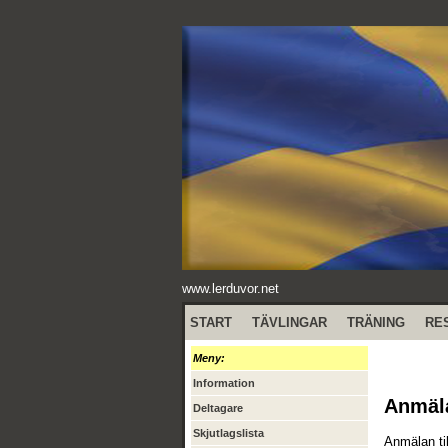
www.lerduvor.net
START
TÄVLINGAR
TRÄNING
RE
Meny:
Information
Anmäl
Deltagare
Skjutlagslista
Anmälan ti