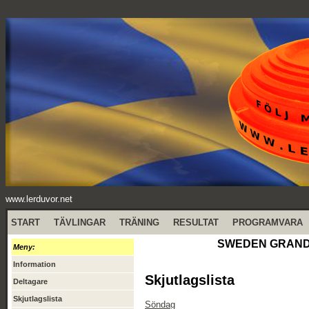
www.lerduvor.net
START
TÄVLINGAR
TRÄNING
RESULTAT
PROGRAMVARA
SWEDEN GRAND PR
Meny:
Information
Skjutlagslista
Deltagare
Skjutlagslista
Söndag