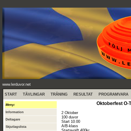
www.lerduvor.net
START
TÄVLINGAR
TRÄNING
RESULTAT
PROGRAMVARA
Oktoberfest O-
Meny:
Information
2 Oktober
100 duvor
Deltagare
Start 10.00
A/B-klass
Skjutlagslista
Startavgift 400kr