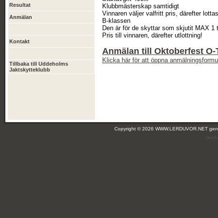
Resultat
Klubbmästerskap samtidigt
Vinnaren väljer valfritt pris, därefter lotta
Anmälan
B-klassen
Den är för de skyttar som skjutit MAX 1 tä
Pris till vinnaren, därefter utlottning!
Kontakt
Anmälan till Oktoberfest O
Klicka här för att öppna anmälningsformul
Tillbaka till Uddeholms
Jaktskytteklubb
Copyright © 2026 WWW.LERDUVOR.NET ge
(leir