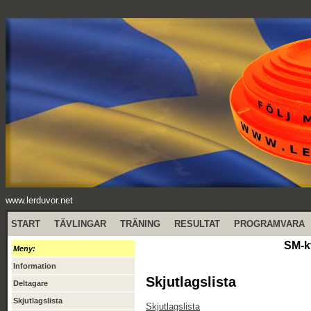
www.lerduvor.net
START
TÄVLINGAR
TRÄNING
RESULTAT
PROGRAMVARA
SM-kv
Meny:
Information
Skjutlagslista
Deltagare
Skjutlagslista
Skjutlagslista