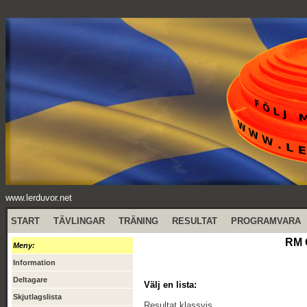
www.lerduvor.net
START
TÄVLINGAR
TRÄNING
RESULTAT
PROGRAMVARA
RM 
Meny:
Information
Deltagare
Välj en lista:
Skjutlagslista
Resultat klassvis