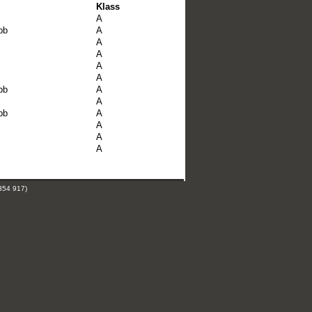
Klass
A
bb
A
A
A
A
A
bb
A
A
bb
A
A
A
A
354 917)