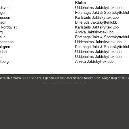
Klubb
dkvist
Uddeholms Jaktskytteklubb
agen
Forshaga Jakt & Sportskytteklu
ansson
Karlstads Jaktskytteklubb
sson
Billeruds Jaktskytteklubb
 Nordqvist
Karlstads Jaktskytteklubb
rg
Arvika Jaktskytteklubb
elin
Forshaga Jakt & Sportskytteklu
ohansson
Uddeholms Jaktskytteklubb
ltgren
Forshaga Jakt & Sportskytteklu
odahl
Uddeholms Jaktskytteklubb
ss
Uddeholms Jaktskytteklubb
tberg
Arvika Jaktskytteklubb
ght © 2026 WWW.LERDUVOR.NET genom
Sindre Asser Netland Nilssen ENK, Norge (Org.nr: 992 
(leirdue-web-76c49c557b-m5grl)