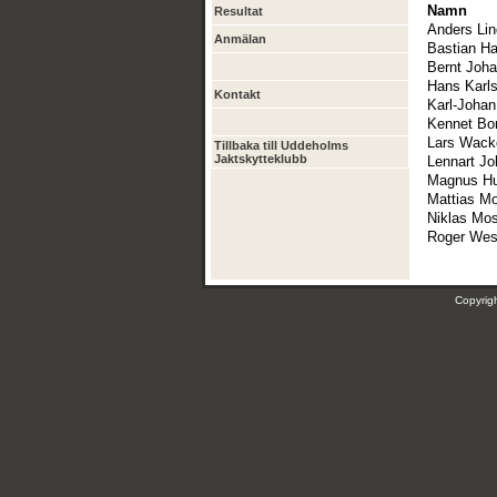
Namn
Resultat
Anders Lin
Anmälan
Bastian H
Bernt Joh
Hans Karl
Kontakt
Karl-Johan
Kennet Bo
Lars Wack
Tillbaka till Uddeholms
Jaktskytteklubb
Lennart J
Magnus Hu
Mattias M
Niklas Mo
Roger Wes
Copyri