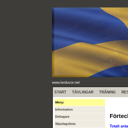
www.lerduvor.net
START
TÄVLINGAR
TRÄNING
RE
Meny:
Information
Förtec
Deltagare
Skjutlagslista
Totalt anta