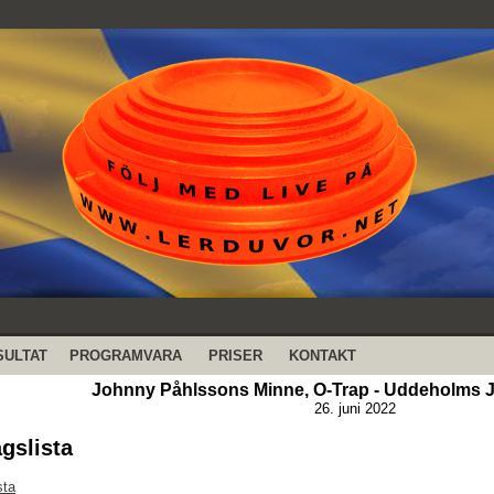
SULTAT
PROGRAMVARA
PRISER
KONTAKT
Johnny Påhlssons Minne, O-Trap - Uddeholms J
26. juni 2022
agslista
sta