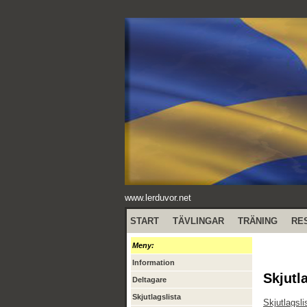
www.lerduvor.net
START
TÄVLINGAR
TRÄNING
RE
Meny:
Information
Skjutl
Deltagare
Skjutlagslista
Skjutlagsli