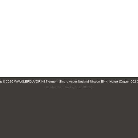
ght © 2026 WWW.LERDUVOR.NET genom
Sindre Asser Netland Nilssen ENK, Norge (Org.nr: 992 
(leirdue-web-76c49c557b-9tc66)