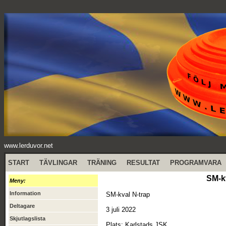
www.lerduvor.net
START
TÄVLINGAR
TRÄNING
RESULTAT
PROGRAMVARA
SM-kv
Meny:
Information
SM-kval N-trap
Deltagare
3 juli 2022
Skjutlagslista
Plats: Karlstads JSK