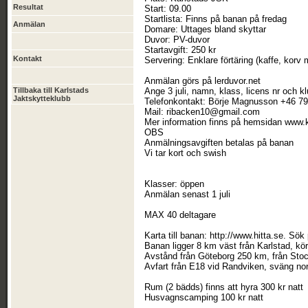
Resultat
Start: 09.00
Startlista: Finns på banan på fredag
Anmälan
Domare: Uttages bland skyttar
Duvor: PV-duvor
Startavgift: 250 kr
Kontakt
Servering: Enklare förtäring (kaffe, korv 
Anmälan görs på lerduvor.net
Tillbaka till Karlstads
Ange 3 juli, namn, klass, licens nr och k
Jaktskytteklubb
Telefonkontakt: Börje Magnusson +46 79
Mail: ribacken10@gmail.com
Mer information finns på hemsidan www.
OBS
Anmälningsavgiften betalas på banan
Vi tar kort och swish
Klasser: öppen
Anmälan senast 1 juli
MAX 40 deltagare
Karta till banan: http://www.hitta.se. Sö
Banan ligger 8 km väst från Karlstad, kö
Avstånd från Göteborg 250 km, från Sto
Avfart från E18 vid Randviken, sväng nor
Rum (2 bädds) finns att hyra 300 kr natt
Husvagnscamping 100 kr natt