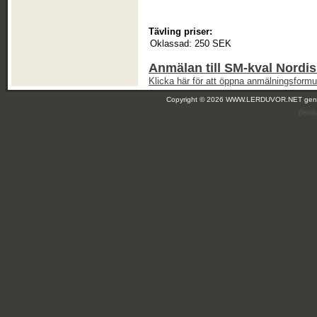
Tävling priser:
Oklassad:
250 SEK
Anmälan till SM-kval Nordis
Klicka här för att öppna anmälningsformul
Copyright © 2026 WWW.LERDUVOR.NET ge
(leir