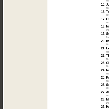
No
15.
J
No
16.
T
Hö
17.
O
No
18.
N
Ud
19.
S
Fa
20.
I
No
21.
L
No
22.
T
No
23.
C
No
24.
N
No
25.
K
No
26.
S
Ud
27.
A
No
28.
M
Da
29.
H