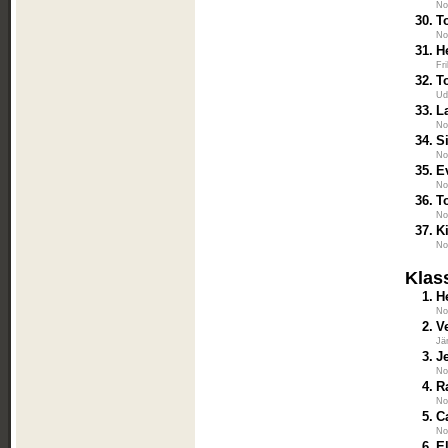
No
30.
T
No
31.
H
Fr
32.
T
Ud
33.
L
No
34.
S
No
35.
E
No
36.
T
No
37.
K
No
Klas
1.
H
No
2.
V
Jä
3.
J
No
4.
R
No
5.
C
No
6.
E