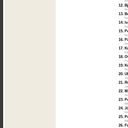
No
12.
B
No
13.
B
No
14.
I
Da
15.
P
No
16.
P
No
17.
K
Da
18.
O
Fo
19.
K
No
20.
U
Vi
21.
R
Ja
22.
M
St
23.
P
Bi
24.
J
Ni
25.
P
Bi
26.
F