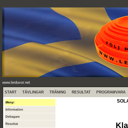
www.lerduvor.net
START
TÄVLINGAR
TRÄNING
RESULTAT
PROGRAMVARA
SOLA
Meny:
Information
Deltagare
Kla
Resultat