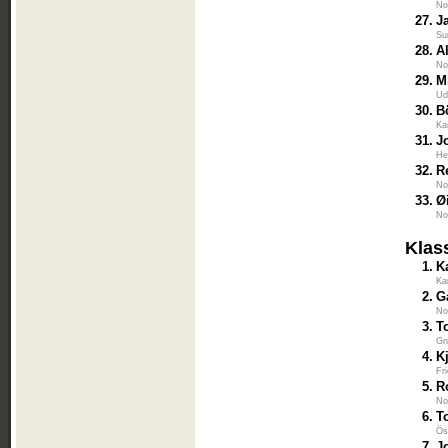
No
27.
J
Su
28.
A
No
29.
M
Ud
30.
B
Ka
31.
J
He
32.
R
No
33.
Ø
No
Klas
1.
K
Ka
2.
G
No
3.
T
Gn
4.
K
Fr
5.
R
No
6.
T
Ös
7.
J