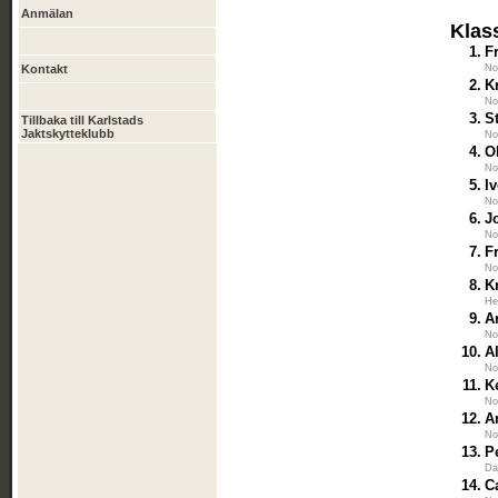
Anmälan
Klas
1.
F
Kontakt
No
2.
K
No
3.
S
Tillbaka till Karlstads
Jaktskytteklubb
No
4.
O
No
5.
I
No
6.
J
No
7.
F
No
8.
K
He
9.
A
No
10.
A
No
11.
K
No
12.
A
No
13.
P
Da
14.
C