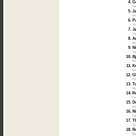
4.
G
No
5.
J
No
6.
P
Hö
7.
J
Da
8.
A
No
9.
N
Ja
10.
B
No
11.
K
No
12.
G
Fr
13.
T
No
14.
R
Fo
15.
D
No
16.
N
Fo
17.
T
Su
18.
R
No