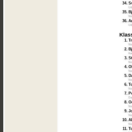
34.
S
Ud
35.
B
No
36.
A
Ud
Klas
1.
T
No
2.
B
Ka
3.
S
No
4.
O
No
5.
D
No
6.
T
No
7.
P
Da
8.
O
No
9.
J
No
10.
A
No
11.
T