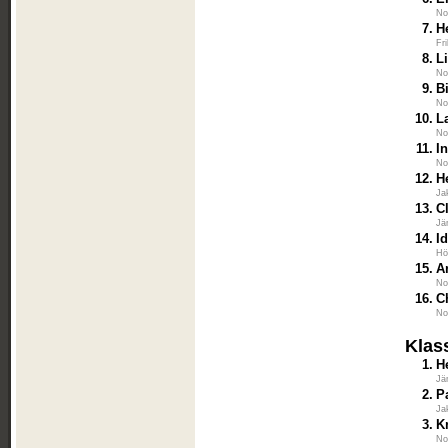
No
7.
H
Fr
8.
L
No
9.
B
No
10.
L
No
11.
I
No
12.
H
Ja
13.
C
Jä
14.
I
Hö
15.
A
No
16.
C
No
Klas
1.
H
Jä
2.
P
Ja
3.
K
No