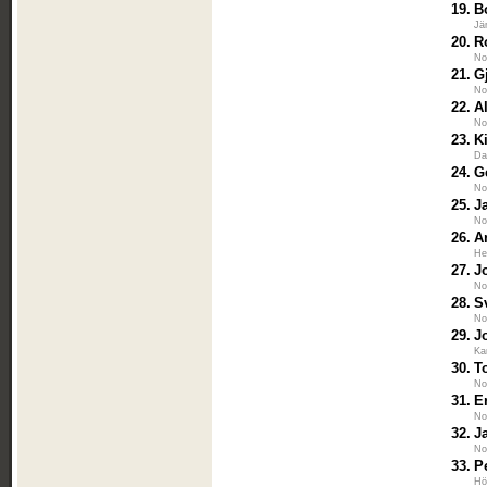
19.
B
Jä
20.
R
No
21.
G
No
22.
A
No
23.
K
Da
24.
G
No
25.
J
No
26.
A
He
27.
J
No
28.
S
No
29.
J
Ka
30.
T
No
31.
E
No
32.
J
No
33.
P
Hö