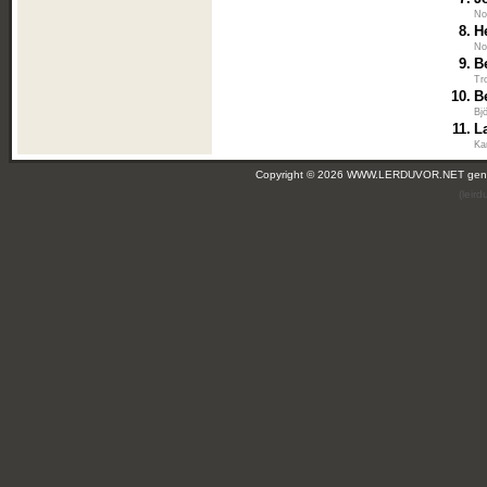
No
8.
H
No
9.
B
Tr
10.
B
Bj
11.
L
Ka
Copyright © 2026 WWW.LERDUVOR.NET ge
(leir