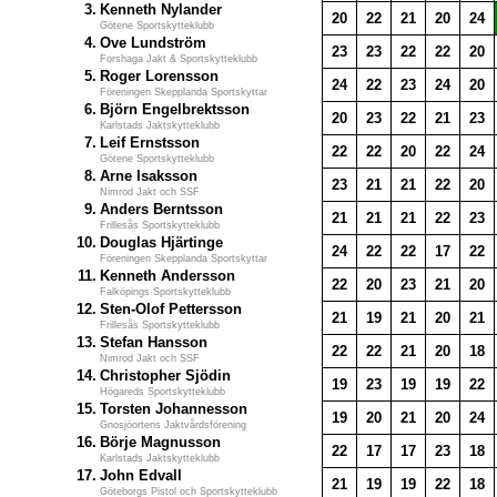
3.
Kenneth Nylander
20
22
21
20
24
Götene Sportskytteklubb
4.
Ove Lundström
23
23
22
22
20
Forshaga Jakt & Sportskytteklubb
5.
Roger Lorensson
24
22
23
24
20
Föreningen Skepplanda Sportskyttar
6.
Björn Engelbrektsson
20
23
22
21
23
Karlstads Jaktskytteklubb
7.
Leif Ernstsson
22
22
20
22
24
Götene Sportskytteklubb
8.
Arne Isaksson
23
21
21
22
20
Nimrod Jakt och SSF
9.
Anders Berntsson
21
21
21
22
23
Frillesås Sportskytteklubb
10.
Douglas Hjärtinge
24
22
22
17
22
Föreningen Skepplanda Sportskyttar
11.
Kenneth Andersson
22
20
23
21
20
Falköpings Sportskytteklubb
12.
Sten-Olof Pettersson
21
19
21
20
21
Frillesås Sportskytteklubb
13.
Stefan Hansson
22
22
21
20
18
Nimrod Jakt och SSF
14.
Christopher Sjödin
19
23
19
19
22
Högareds Sportskytteklubb
15.
Torsten Johannesson
19
20
21
20
24
Gnosjöortens Jaktvårdsförening
16.
Börje Magnusson
22
17
17
23
18
Karlstads Jaktskytteklubb
17.
John Edvall
21
19
19
22
18
Göteborgs Pistol och Sportskytteklubb