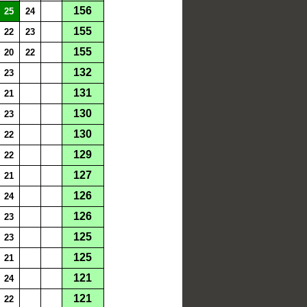
156
25
24
155
22
23
155
20
22
132
23
131
21
130
23
130
22
129
22
127
21
126
24
126
23
125
23
125
21
121
24
121
22