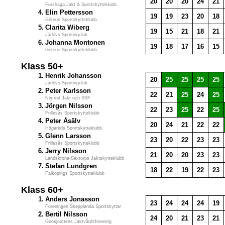
20
20
20
24
21
Forshaga Jakt & Sportskytteklubb
4.
Elin Pettersson
19
19
23
20
18
Götene Sportskytteklubb
5.
Clarita Wiberg
19
15
21
18
21
Järlövs Sportingclub
6.
Johanna Montonen
19
18
17
16
15
Götene Sportskytteklubb
Klass 50+
1.
Henrik Johansson
20
25
25
25
25
Järlövs Sportingclub
2.
Peter Karlsson
22
21
25
24
25
Nimrod Jakt och SSF
3.
Jörgen Nilsson
22
23
25
22
25
Frillesås Sportskytteklubb
4.
Peter Åsälv
20
24
21
22
22
Högareds Sportskytteklubb
5.
Glenn Larsson
23
20
22
23
23
Frillesås Sportskytteklubb
6.
Jerry Nilsson
21
20
20
23
23
Landskrona-Saxtorps Jaktskytteklubb
7.
Stefan Lundgren
18
22
19
22
23
Falköpings Sportskytteklubb
Klass 60+
1.
Anders Jonasson
23
24
24
24
19
Föreningen Skepplanda Sportskyttar
2.
Bertil Nilsson
24
20
21
23
21
Gnosjöortens Jaktvårdsförening