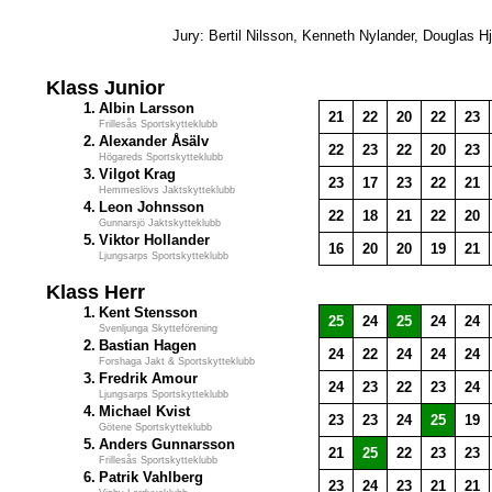
Jury: Bertil Nilsson, Kenneth Nylander, Douglas Hj
Klass Junior
1.
Albin Larsson
21
22
20
22
23
Frillesås Sportskytteklubb
2.
Alexander Åsälv
22
23
22
20
23
Högareds Sportskytteklubb
3.
Vilgot Krag
23
17
23
22
21
Hemmeslövs Jaktskytteklubb
4.
Leon Johnsson
22
18
21
22
20
Gunnarsjö Jaktskytteklubb
5.
Viktor Hollander
16
20
20
19
21
Ljungsarps Sportskytteklubb
Klass Herr
1.
Kent Stensson
25
24
25
24
24
Svenljunga Skytteförening
2.
Bastian Hagen
24
22
24
24
24
Forshaga Jakt & Sportskytteklubb
3.
Fredrik Amour
24
23
22
23
24
Ljungsarps Sportskytteklubb
4.
Michael Kvist
23
23
24
25
19
Götene Sportskytteklubb
5.
Anders Gunnarsson
21
25
22
23
23
Frillesås Sportskytteklubb
6.
Patrik Vahlberg
23
24
23
21
21