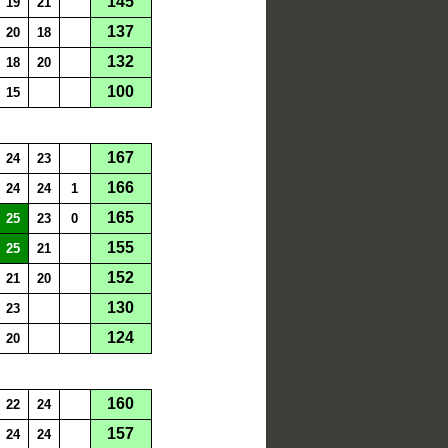
145
19
21
137
20
18
132
18
20
100
15
167
24
23
166
24
24
1
165
25
23
0
155
25
21
152
21
20
130
23
124
20
160
22
24
157
24
24