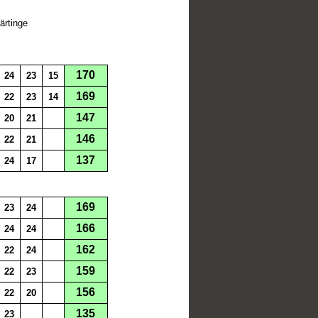
ärtinge
170
24
23
15
169
22
23
14
147
20
21
146
22
21
137
24
17
169
23
24
166
24
24
162
22
24
159
22
23
156
22
20
135
23