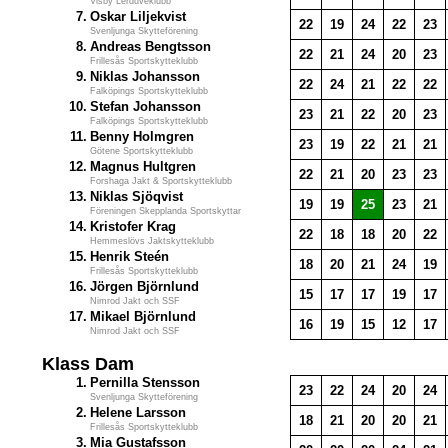
Visby Lerduveklubb
7.
Oskar Liljekvist
22
19
24
22
23
Svenljunga Skytteförening
8.
Andreas Bengtsson
22
21
24
20
23
Frillesås Sportskytteklubb
9.
Niklas Johansson
22
24
21
22
22
Falköpings Sportskytteklubb
10.
Stefan Johansson
23
21
22
20
23
Falköpings Sportskytteklubb
11.
Benny Holmgren
23
19
22
21
21
Götene Sportskytteklubb
12.
Magnus Hultgren
22
21
20
23
23
Forshaga Jakt & Sportskytteklubb
13.
Niklas Sjöqvist
19
19
25
23
21
Föreningen Skepplanda Sportskyttar
14.
Kristofer Krag
22
18
18
20
22
Hemmeslövs Jaktskytteklubb
15.
Henrik Steén
18
20
21
24
19
Frillesås Sportskytteklubb
16.
Jörgen Björnlund
15
17
17
19
17
Nimrod Jakt och SSF
17.
Mikael Björnlund
16
19
15
12
17
Nimrod Jakt och SSF
Klass Dam
1.
Pernilla Stensson
23
22
24
20
24
Svenljunga Skytteförening
2.
Helene Larsson
18
21
20
20
21
Frillesås Sportskytteklubb
3.
Mia Gustafsson