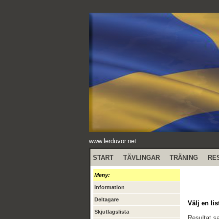
www.lerduvor.net
START
TÄVLINGAR
TRÄNING
RE
Meny:
Information
Deltagare
Välj en lis
Skjutlagslista
Resultat 