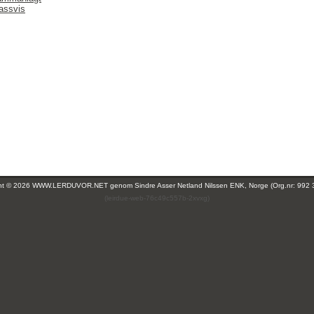
lassvis
ght © 2026 WWW.LERDUVOR.NET genom
Sindre Asser Netland Nilssen ENK, Norge (Org.nr: 992 
(leirdue-web-76c49c557b-2xvxg)