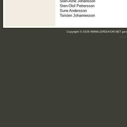
Sten-Arne Johansson
Sten-Olof Pettersson
Sune Andersson
Torsten Johannesson
Copyright © 2026 WWW.LERDUVOR.NET ge
(leir