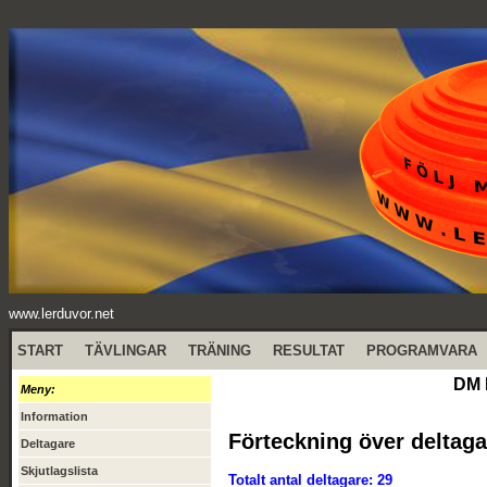
www.lerduvor.net
START
TÄVLINGAR
TRÄNING
RESULTAT
PROGRAMVARA
DM 
Meny:
Information
Förteckning över deltaga
Deltagare
Skjutlagslista
Totalt antal deltagare: 29