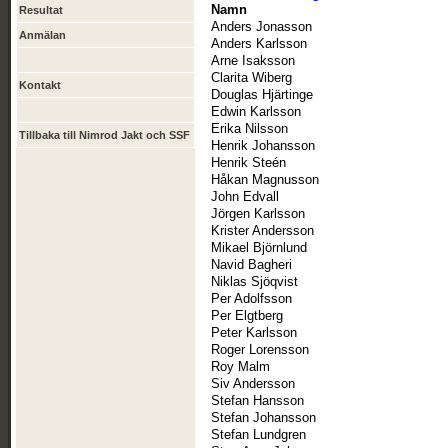
Namn
Resultat
Anders Jonasson
Anmälan
Anders Karlsson
Arne Isaksson
Clarita Wiberg
Kontakt
Douglas Hjärtinge
Edwin Karlsson
Erika Nilsson
Tillbaka till Nimrod Jakt och SSF
Henrik Johansson
Henrik Steén
Håkan Magnusson
John Edvall
Jörgen Karlsson
Krister Andersson
Mikael Björnlund
Navid Bagheri
Niklas Sjöqvist
Per Adolfsson
Per Elgtberg
Peter Karlsson
Roger Lorensson
Roy Malm
Siv Andersson
Stefan Hansson
Stefan Johansson
Stefan Lundgren