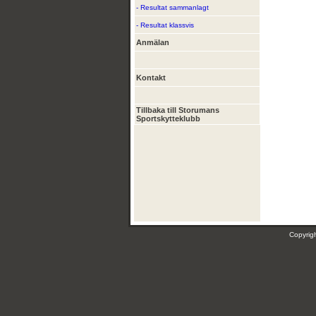
- Resultat sammanlagt
- Resultat klassvis
Anmälan
Kontakt
Tillbaka till Storumans
Sportskytteklubb
Copyri