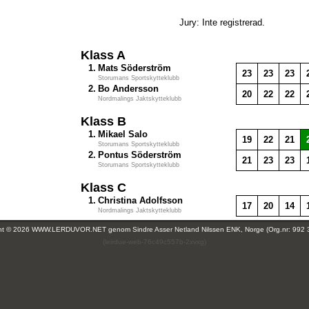
Jury: Inte registrerad.
Klass A
1.
Mats Söderström
23
23
23
Storumans Sportskytteklubb
2.
Bo Andersson
20
22
22
Nordmalings Jaktskytteklubb
Klass B
1.
Mikael Salo
19
22
21
Storumans Sportskytteklubb
2.
Pontus Söderström
21
23
23
Storumans Sportskytteklubb
Klass C
1.
Christina Adolfsson
17
20
14
Nordmalings Jaktskytteklubb
ght © 2026 WWW.LERDUVOR.NET genom
Sindre Asser Netland Nilssen ENK, Norge (Org.nr: 992 
(leirdue-web-76c49c557b-2xvxg)