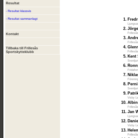
Resultat
- Resultat klassvis
- Resultat sammanlagt
1.
Fred
Ljungsa
2.
Jörg
Frilleså
Kontakt
3.
Andr
Frilleså
4.
Glen
Tillbaka till Frillesås
Sportskytteklubb
Frilleså
5.
Kent
Svenlju
6.
Ronn
Fridafor
7.
Nikla
Förenin
8.
Perni
Svenlju
9.
Patri
Visby L
10.
Albin
Frilleså
11.
Jan W
Ljungsa
12.
Danie
Visby L
13.
Hele
Frilleså