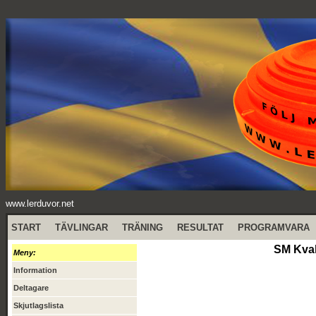
www.lerduvor.net
START
TÄVLINGAR
TRÄNING
RESULTAT
PROGRAMVARA
SM Kval
Meny:
Information
Deltagare
Skjutlagslista