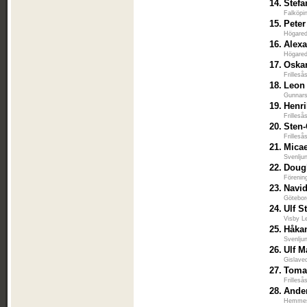
14.
Stef
Falköpi
15.
Peter
Högared
16.
Alexa
Högared
17.
Oskar
Frilleså
18.
Leon
Gunnars
19.
Henri
Frilleså
20.
Sten-
Frilleså
21.
Mica
Svenlju
22.
Dougl
Förenin
23.
Navid
Götebor
24.
Ulf S
Visby L
25.
Håka
Svenlju
26.
Ulf M
Gislave
27.
Toma
Frilleså
28.
Ande
Hemmesl