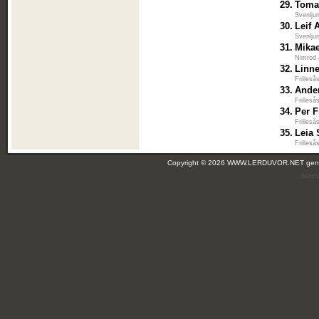
29.
Toma
Svenlju
30.
Leif 
Svenlju
31.
Mikae
Nimrod 
32.
Linn
Frilleså
33.
Ande
Frilleså
34.
Per F
Frilleså
35.
Leia 
Frilleså
Copyright © 2026 WWW.LERDUVOR.NET ge
(leir