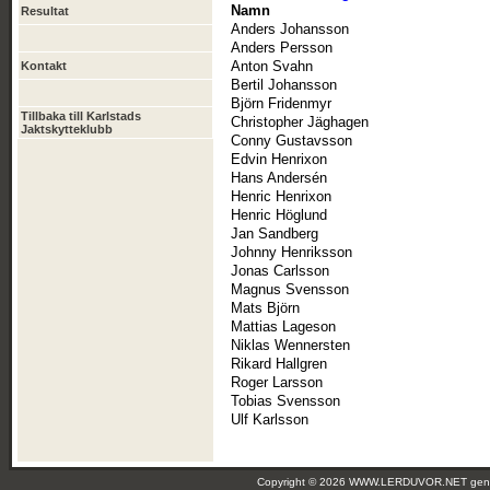
Namn
Resultat
Anders Johansson
Anders Persson
Anton Svahn
Kontakt
Bertil Johansson
Björn Fridenmyr
Tillbaka till Karlstads
Christopher Jäghagen
Jaktskytteklubb
Conny Gustavsson
Edvin Henrixon
Hans Andersén
Henric Henrixon
Henric Höglund
Jan Sandberg
Johnny Henriksson
Jonas Carlsson
Magnus Svensson
Mats Björn
Mattias Lageson
Niklas Wennersten
Rikard Hallgren
Roger Larsson
Tobias Svensson
Ulf Karlsson
Copyright © 2026 WWW.LERDUVOR.NET ge