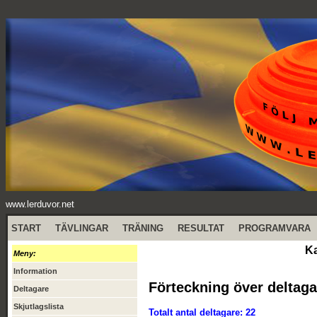
www.lerduvor.net
START
TÄVLINGAR
TRÄNING
RESULTAT
PROGRAMVARA
Ka
Meny:
Information
Förteckning över deltaga
Deltagare
Skjutlagslista
Totalt antal deltagare: 22