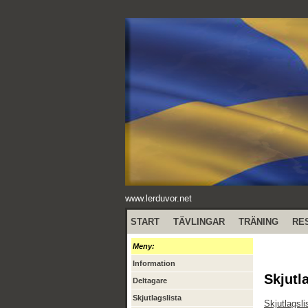
www.lerduvor.net
START
TÄVLINGAR
TRÄNING
RE
Meny:
Information
Skjutl
Deltagare
Skjutlagslista
Skjutlagsli