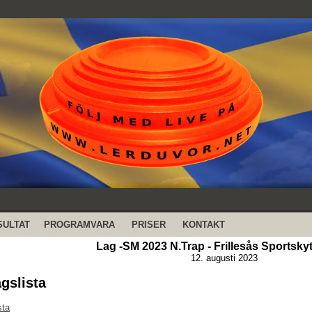
SULTAT
PROGRAMVARA
PRISER
KONTAKT
Lag -SM 2023 N.Trap - Frillesås Sportsky
12. augusti 2023
agslista
sta