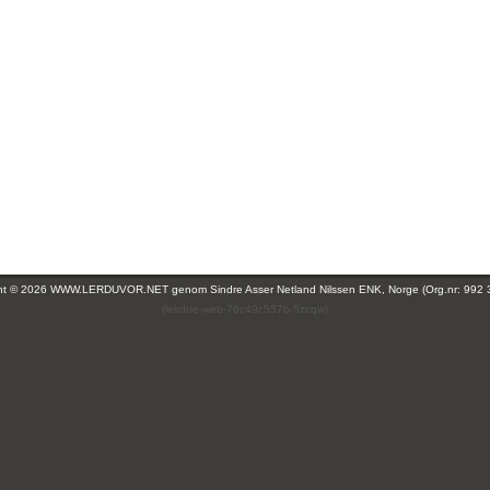
ght © 2026 WWW.LERDUVOR.NET genom
Sindre Asser Netland Nilssen ENK, Norge (Org.nr: 992 
(leirdue-web-76c49c557b-5zcqw)