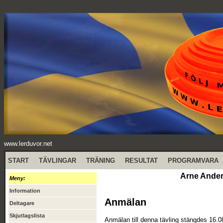
www.lerduvor.net
START
TÄVLINGAR
TRÄNING
RESULTAT
PROGRAMVARA
Arne Ander
Meny:
Information
Anmälan
Deltagare
Skjutlagslista
Anmälan till denna tävling stängdes 16.0