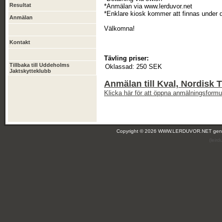
Resultat
*Anmälan via www.lerduvor.net
*Enklare kiosk kommer att finnas under 
Anmälan
Välkomna!
Kontakt
Tävling priser:
Tillbaka till Uddeholms
Oklassad:
250 SEK
Jaktskytteklubb
Anmälan till Kval, Nordisk 
Klicka här för att öppna anmälningsformul
Copyright © 2026 WWW.LERDUVOR.NET ge
(leir