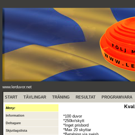
www.lerduvor.net
START
TÄVLINGAR
TRÄNING
RESULTAT
PROGRAMVARA
Kval
Meny:
Information
*100 duvor
*250kr/skytt
Deltagare
*Inget prisbord
*Max 20 skyttar
Skjutlagslista
*Betalning via swish