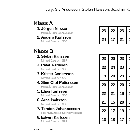
Jury: Siv Andersson, Stefan Hansson, Joachim K
Klass A
1.
Jörgen Nilsson
23
22
23
Frillesås Sportskytteklubb
2.
Anders Karlsson
24
17
21
Nimrod Jakt och SSF
Klass B
1.
Stefan Hansson
23
20
23
Nimrod Jakt och SSF
2.
Peter Karlsson
22
24
23
Nimrod Jakt och SSF
3.
Krister Andersson
19
20
23
Nimrod Jakt och SSF
4.
Sten-Olof Pettersson
20
22
20
Frillesås Sportskytteklubb
5.
Elias Karlsson
22
21
18
Nimrod Jakt och SSF
6.
Arne Isaksson
21
15
20
Nimrod Jakt och SSF
7.
Torsten Johannesson
22
17
19
Forshaga Jakt & Sportskytteklubb
8.
Edwin Karlsson
16
18
17
Nimrod Jakt och SSF