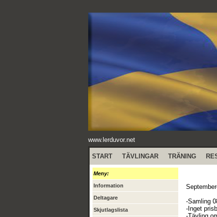
www.lerduvor.net
START
TÄVLINGAR
TRÄNING
RE
Meny:
Information
September
Deltagare
-Samling 0
-Inget pris
Skjutlagslista
-Tävling o