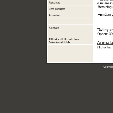
Resultat
-Enklare ki
-Betalning
Live-resultat
-Anmälan g
Anmälan
Kontakt
Tävling pr
Öppen:
30
Tillbaka till Uddeholms
Anmäla
Jaktskytteklubb
Klicka här 
Copyri