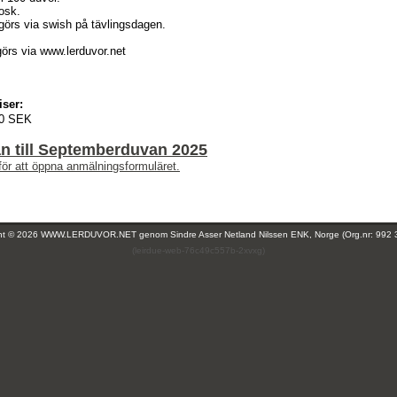
osk.
 görs via swish på tävlingsdagen.
örs via www.lerduvor.net
iser:
0 SEK
n till Septemberduvan 2025
för att öppna anmälningsformuläret.
ght © 2026 WWW.LERDUVOR.NET genom
Sindre Asser Netland Nilssen ENK, Norge (Org.nr: 992 
(leirdue-web-76c49c557b-2xvxg)