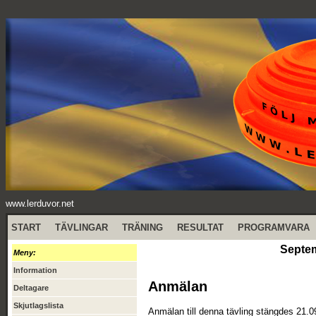
www.lerduvor.net
START
TÄVLINGAR
TRÄNING
RESULTAT
PROGRAMVARA
Septem
Meny:
Information
Anmälan
Deltagare
Skjutlagslista
Anmälan till denna tävling stängdes 21.0