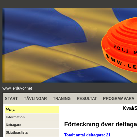
www.lerduvor.net
START
TÄVLINGAR
TRÄNING
RESULTAT
PROGRAMVARA
Kval/S
Meny:
Information
Förteckning över deltaga
Deltagare
Skjutlagslista
Totalt antal deltagare: 21