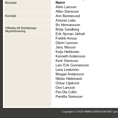
Namn
Resultat
Albin Larsson
Albin Stensson
Ann Bennesved
Kontakt
Antonio Lobo
Bo Hermansson
Tillbaka till Svenljunga
Börje Sandberg
Skytteförening
Erik Nyman Järhult
Fredrik Amour
Glenn Larsson
Jerry Nilsson
Keijo Heikkinen
Kenneth Andersson
Kent Stensson
Lars Erik Gunnarsson
Lena Lindström
Morgan Andersson
Niklas Hedstrand
Oskar Liljekvist
Ove Larsson
Per-Ola Collin
Pernilla Stensson
Copyright © 2026 WWW.LERDUVOR.NET ge
(leir