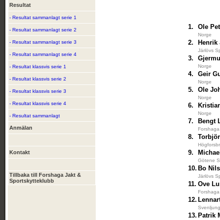
Resultat
- Resultat sammanlagt serie 1
1.
Ole Pe
- Resultat sammanlagt serie 2
Norge
2.
Henrik
- Resultat sammanlagt serie 3
Järlövs S
- Resultat sammanlagt serie 4
3.
Gjermu
Norge
- Resultat klassvis serie 1
4.
Geir G
- Resultat klassvis serie 2
Norge
5.
Ole Jo
- Resultat klassvis serie 3
Norge
- Resultat klassvis serie 4
6.
Kristi
Norge
- Resultat sammanlagt
7.
Bengt 
Anmälan
Forshaga 
8.
Torbjö
Högforsbr
9.
Michae
Kontakt
Götene S
10.
Bo Nil
Tillbaka till Forshaga Jakt &
Järlövs S
Sportskytteklubb
11.
Ove Lu
Forshaga 
12.
Lennar
Svenljung
13.
Patrik 