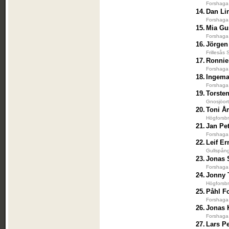
Forshaga 
14.
Dan Li
Forshaga 
15.
Mia Gu
Forshaga 
16.
Jörgen
Frillesås
17.
Ronnie
Forshaga 
18.
Ingem
Forshaga 
19.
Torste
Gnosjöort
20.
Toni 
Högforsbr
21.
Jan Pe
Forshaga 
22.
Leif E
Gullspång
23.
Jonas 
Forshaga 
24.
Jonny 
Högforsbr
25.
Påhl F
Forshaga 
26.
Jonas 
Forshaga 
27.
Lars P