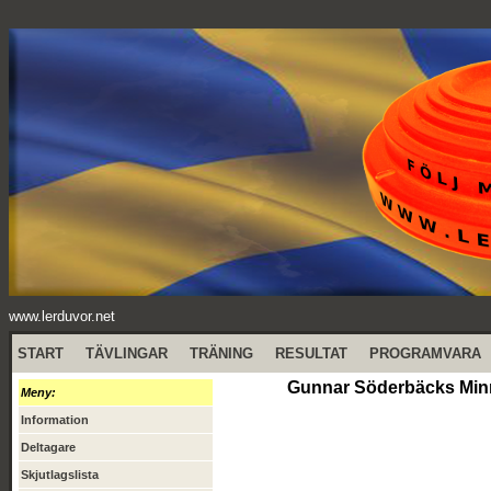
www.lerduvor.net
START
TÄVLINGAR
TRÄNING
RESULTAT
PROGRAMVARA
Gunnar Söderbäcks Minne
Meny:
Information
Deltagare
Skjutlagslista