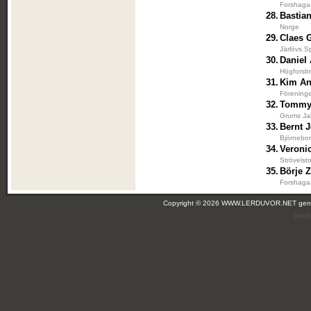
Forshaga 
28.
Bastia
Norge
29.
Claes 
Järlövs S
30.
Daniel
Högforsbr
31.
Kim An
Förening
32.
Tommy
Grums Ja
33.
Bernt 
Björnebor
34.
Veroni
Strövelst
35.
Börje Z
Forshaga 
Copyright © 2026 WWW.LERDUVOR.NET ge
(leir