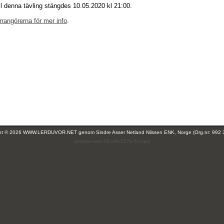
ll denna tävling stängdes 10.05.2020 kl 21:00.
rrangörerna för mer info
.
ght © 2026 WWW.LERDUVOR.NET genom
Sindre Asser Netland Nilssen ENK, Norge (Org.nr: 992 
(leirdue-web-76c49c557b-5zcqw)