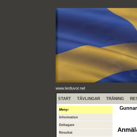
www.lerduvor.net
START
TÄVLINGAR
TRÄNING
RE
Gunnar 
Meny:
Information
Deltagare
Anmäl
Resultat