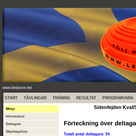
www.lerduvor.net
START
TÄVLINGAR
TRÄNING
RESULTAT
PROGRAMVARA
Sidenfejden Kval/
Meny:
Information
Förteckning över deltaga
Deltagare
Skjutlagslista
Totalt antal deltagare: 54