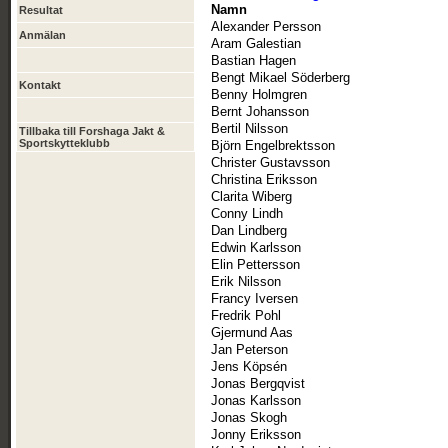
Namn
Resultat
Alexander Persson
Anmälan
Aram Galestian
Bastian Hagen
Bengt Mikael Söderberg
Kontakt
Benny Holmgren
Bernt Johansson
Bertil Nilsson
Tillbaka till Forshaga Jakt &
Sportskytteklubb
Björn Engelbrektsson
Christer Gustavsson
Christina Eriksson
Clarita Wiberg
Conny Lindh
Dan Lindberg
Edwin Karlsson
Elin Pettersson
Erik Nilsson
Francy Iversen
Fredrik Pohl
Gjermund Aas
Jan Peterson
Jens Köpsén
Jonas Bergqvist
Jonas Karlsson
Jonas Skogh
Jonny Eriksson