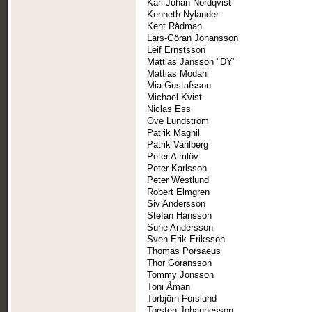
Karl-Johan Nordqvist
Kenneth Nylander
Kent Rådman
Lars-Göran Johansson
Leif Ernstsson
Mattias Jansson "DY"
Mattias Modahl
Mia Gustafsson
Michael Kvist
Niclas Ess
Ove Lundström
Patrik Magnil
Patrik Vahlberg
Peter Almlöv
Peter Karlsson
Peter Westlund
Robert Elmgren
Siv Andersson
Stefan Hansson
Sune Andersson
Sven-Erik Eriksson
Thomas Porsaeus
Thor Göransson
Tommy Jonsson
Toni Åman
Torbjörn Forslund
Torsten Johannesson