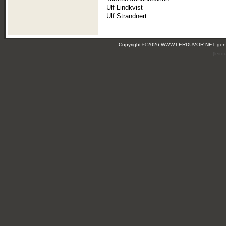
Ulf Lindkvist
Ulf Strandnert
Copyright © 2026 WWW.LERDUVOR.NET ge
(leir