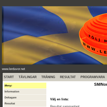
www.lerduvor.net
START
TÄVLINGAR
TRÄNING
RESULTAT
PROGRAMVARA
SM/Nor
Meny:
Information
Deltagare
Välj en lista:
Resultat
Resultat sammanlagt