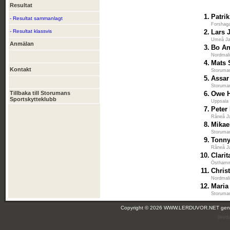
Resultat
1.
Patri
- Resultat sammanlagt
Forshaga
- Resultat klassvis
2.
Lars 
Umeå Ja
Anmälan
3.
Bo A
Nordmali
4.
Mats 
Kontakt
Storuman
5.
Assar
Storuman
Tillbaka till Storumans
6.
Owe 
Sportskytteklubb
Uppsala 
7.
Peter
Råneå Ja
8.
Mikae
Storuman
9.
Tonn
Råneå Ja
10.
Clarit
Östhamm
11.
Chris
Nordmali
12.
Maria
Storuman
Copyright © 2026 WWW.LERDUVOR.NET ge
(leir