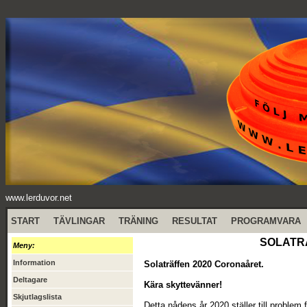
www.lerduvor.net
START
TÄVLINGAR
TRÄNING
RESULTAT
PROGRAMVARA
SOLATRÄF
Meny:
Information
Solaträffen 2020 Coronaåret.
Deltagare
Kära skyttevänner!
Skjutlagslista
Detta nådens år 2020 ställer till problem f