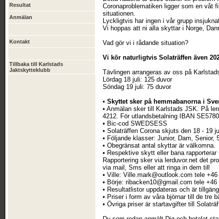
Resultat
Coronaproblematiken ligger som en våt fil
situationen.
Anmälan
Lyckligtvis har ingen i vår grupp insjukna
Vi hoppas att ni alla skyttar i Norge, D
Kontakt
Vad gör vi i rådande situation?
Vi kör naturligtvis Solaträffen även 202
Tillbaka till Karlstads
Jaktskytteklubb
Tävlingen arrangeras av oss på Karlstad
Lördag 18 juli: 125 duvor
Söndag 19 juli: 75 duvor
•
Skyttet sker på hemmabanorna i Sve
• Anmälan sker till Karlstads JSK. På lerd
4212. För utlandsbetalning IBAN SE57
• Bic-cod SWEDSESS
• Solaträffen Corona skjuts den 18 - 19 ju
• Följande klasser: Junior, Dam, Senior,
• Obegränsat antal skyttar är välkomna.
• Respektive skytt eller bana rapporterar 
Rapportering sker via lerduvor.net det pr
via mail, Sms eller att ringa in dem till
• Ville: Ville.mark@outlook.com tele +46
• Börje: ribacken10@gmail.com tele +46
• Resultatlistor uppdateras och är tillgäng
• Priser i form av våra björnar till de tre b
• Övriga priser är startavgifter till Solatr
Du som redan anmält Dig och betalat start