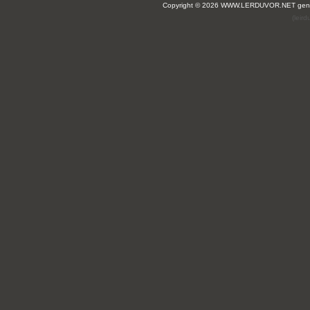
Copyright © 2026 WWW.LERDUVOR.NET ge
(leir