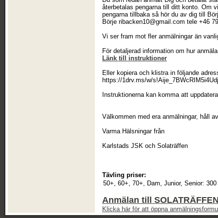
återbetalas pengarna till ditt konto. Om 
pengarna tillbaka så hör du av dig till B
Börje ribacken10@gmail.com tele +46 79
Vi ser fram mot fler anmälningar än vanli
För detaljerad information om hur anmälan
Länk till instruktioner
Eller kopiera och klistra in följande adres
https://1drv.ms/w/s!Aije_7BWcRIM5i
Instruktionerna kan komma att uppdater
Välkommen med era anmälningar, håll avs
Varma Hälsningar från
Karlstads JSK och Solaträffen
Tävling priser:
50+, 60+, 70+, Dam, Junior, Senior:
300
Anmälan till SOLATRÄFFEN
Klicka här för att öppna anmälningsformul