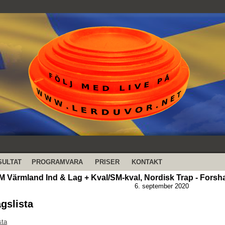
SULTAT
PROGRAMVARA
PRISER
KONTAKT
M Värmland Ind & Lag + Kval/SM-kval, Nordisk Trap - Forsh
6. september 2020
agslista
sta