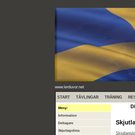
www.lerduvor.net
START
TÄVLINGAR
TRÄNING
RE
D
Meny:
Information
Skjutl
Deltagare
Skjutlagslista
Skjutlagsli