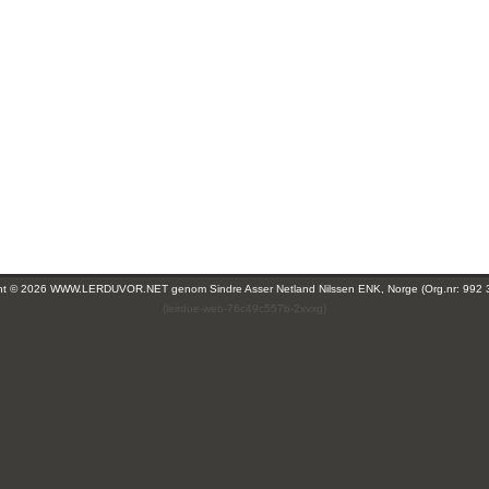
ght © 2026 WWW.LERDUVOR.NET genom
Sindre Asser Netland Nilssen ENK, Norge (Org.nr: 992 
(leirdue-web-76c49c557b-2xvxg)