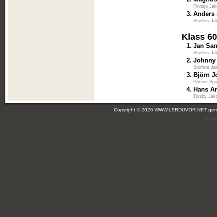
Finnsjö Jak
3.
Anders
Storfors Ja
Klass 6
1.
Jan Sa
Storfors Ja
2.
Johnny
Storfors Ja
3.
Björn 
Götene Spo
4.
Hans A
Torsby Jakt
Copyright © 2026 WWW.LERDUVOR.NET ge
(leir