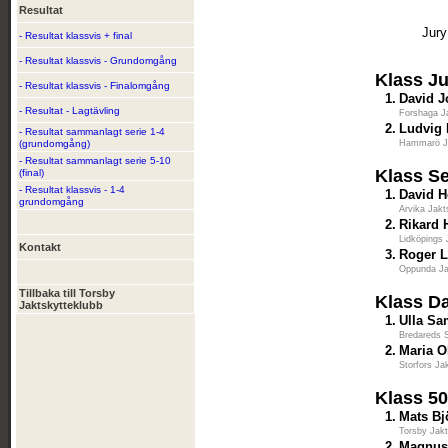
Resultat
Jury
- Resultat klassvis + final
- Resultat klassvis - Grundomgång
Klass Ju
- Resultat klassvis - Finalomgång
1.
David 
- Resultat - Lagtävling
Forshaga J
2.
Ludvig
- Resultat sammanlagt serie 1-4
(grundomgång)
Hammarö J
- Resultat sammanlagt serie 5-10
Klass S
(final)
- Resultat klassvis - 1-4
1.
David H
grundomgång
Arvika Jakt
2.
Rikard 
Lidköpings 
Kontakt
3.
Roger 
Oppunda Ja
Tillbaka till Torsby
Klass D
Jaktskytteklubb
1.
Ulla S
Bredareds 
2.
Maria O
Storfors Ja
Klass 5
1.
Mats Bj
Torsby Jakt
2.
Magnus