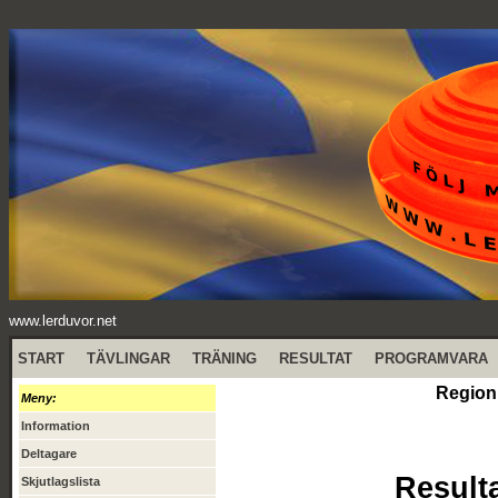
www.lerduvor.net
START
TÄVLINGAR
TRÄNING
RESULTAT
PROGRAMVARA
Region
Meny:
Information
Deltagare
Result
Skjutlagslista