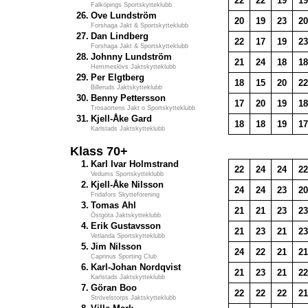
22
22
19
19
Falköpings Sportskytteklubb
26.
Ove Lundström
20
19
23
20
Forshaga Jakt & Sportskytteklubb
27.
Dan Lindberg
22
17
19
23
Forshaga Jakt & Sportskytteklubb
28.
Johnny Lundström
21
24
18
18
Hemmeslövs Jaktskytteklubb
29.
Per Elgtberg
18
15
20
22
Billeruds Jaktskytteklubb
30.
Benny Pettersson
17
20
19
18
Trosaortens Jakt o Sportskytteklubb
31.
Kjell-Åke Gard
18
18
19
17
Karlstads Jaktskytteklubb
Klass 70+
1.
Karl Ivar Holmstrand
22
24
24
22
Vedums Sportskytteklubb
2.
Kjell-Åke Nilsson
24
24
23
20
Fridafors Skytteförening
3.
Tomas Ahl
21
21
23
23
Östgöta Jaktskytteklubb
4.
Erik Gustavsson
21
23
21
23
Vetlanda Sportskytteklubb
5.
Jim Nilsson
24
22
21
21
Caprinus Sporting Club
6.
Karl-Johan Nordqvist
21
23
21
22
Karlstads Jaktskytteklubb
7.
Göran Boo
22
22
22
21
Strövelstorps Jaktskytteklubb