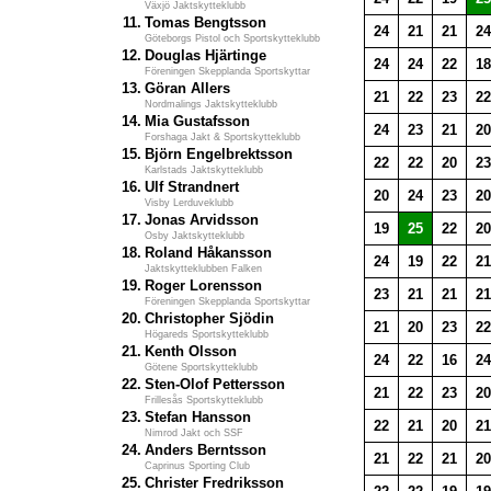
Växjö Jaktskytteklubb
11.
Tomas Bengtsson
24
21
21
24
Göteborgs Pistol och Sportskytteklubb
12.
Douglas Hjärtinge
24
24
22
18
Föreningen Skepplanda Sportskyttar
13.
Göran Allers
21
22
23
22
Nordmalings Jaktskytteklubb
14.
Mia Gustafsson
24
23
21
20
Forshaga Jakt & Sportskytteklubb
15.
Björn Engelbrektsson
22
22
20
23
Karlstads Jaktskytteklubb
16.
Ulf Strandnert
20
24
23
20
Visby Lerduveklubb
17.
Jonas Arvidsson
19
25
22
20
Osby Jaktskytteklubb
18.
Roland Håkansson
24
19
22
21
Jaktskytteklubben Falken
19.
Roger Lorensson
23
21
21
21
Föreningen Skepplanda Sportskyttar
20.
Christopher Sjödin
21
20
23
22
Högareds Sportskytteklubb
21.
Kenth Olsson
24
22
16
24
Götene Sportskytteklubb
22.
Sten-Olof Pettersson
21
22
23
20
Frillesås Sportskytteklubb
23.
Stefan Hansson
22
21
20
21
Nimrod Jakt och SSF
24.
Anders Berntsson
21
22
21
20
Caprinus Sporting Club
25.
Christer Fredriksson