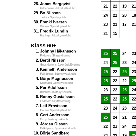
28.
Jonas Bergqvist
21
22
19
21
Uddeholms Jaktskytteklubb
29.
Bo Nilsson
24
21
20
18
Järlövs Sportingclub
30.
Franki Iversen
23
21
17
21
Götene Sportskytteklubb
31.
Fredrik Lundin
21
15
Haninge Jaktskytteklubb
Klass 60+
1.
Johnny Håkansson
25
25
24
23
Fridafors Skytteförening
2.
Bertil Nilsson
24
25
23
24
Gnosjöortens Jaktvårdsförening
3.
Kenneth Andersson
25
22
25
23
Falköpings Sportskytteklubb
4.
Börje Magnusson
25
22
22
25
Karlstads Jaktskytteklubb
5.
Per Adolfsson
23
22
25
24
Billeruds Jaktskytteklubb
6.
Ronny Gustafsson
25
22
25
22
Fridafors Skytteförening
7.
Leif Ernstsson
23
24
23
22
Götene Sportskytteklubb
8.
Gert Andersson
25
24
21
22
Osby Jaktskytteklubb
9.
Jörgen Olsson
22
23
24
22
Falköpings Sportskytteklubb
10.
Börje Sandberg
24
22
19
25