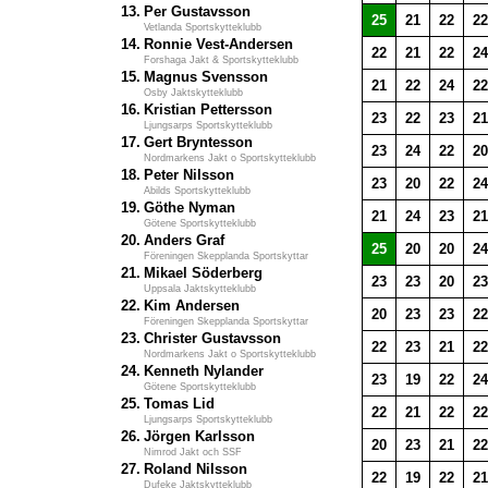
13.
Per Gustavsson
25
21
22
22
Vetlanda Sportskytteklubb
14.
Ronnie Vest-Andersen
22
21
22
24
Forshaga Jakt & Sportskytteklubb
15.
Magnus Svensson
21
22
24
22
Osby Jaktskytteklubb
16.
Kristian Pettersson
23
22
23
21
Ljungsarps Sportskytteklubb
17.
Gert Bryntesson
23
24
22
20
Nordmarkens Jakt o Sportskytteklubb
18.
Peter Nilsson
23
20
22
24
Abilds Sportskytteklubb
19.
Göthe Nyman
21
24
23
21
Götene Sportskytteklubb
20.
Anders Graf
25
20
20
24
Föreningen Skepplanda Sportskyttar
21.
Mikael Söderberg
23
23
20
23
Uppsala Jaktskytteklubb
22.
Kim Andersen
20
23
23
22
Föreningen Skepplanda Sportskyttar
23.
Christer Gustavsson
22
23
21
22
Nordmarkens Jakt o Sportskytteklubb
24.
Kenneth Nylander
23
19
22
24
Götene Sportskytteklubb
25.
Tomas Lid
22
21
22
22
Ljungsarps Sportskytteklubb
26.
Jörgen Karlsson
20
23
21
22
Nimrod Jakt och SSF
27.
Roland Nilsson
22
19
22
21
Dufeke Jaktskytteklubb