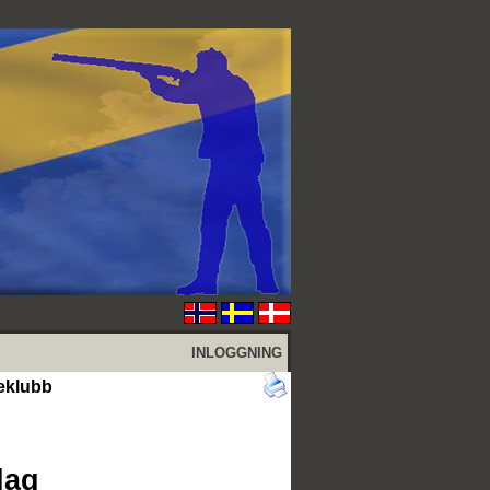
INLOGGNING
teklubb
dag