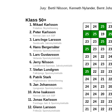
Jury: Bertil Nilsson, Kenneth Nylander, Bernt Jo
Klass 50+
1.
Mikael Karlsson
24
24
25
23
Fridafors Skytteförening
2.
Peter Karlsson
25
25
19
25
Nimrod Jakt och SSF
3.
Lars-Inge Larsson
23
23
25
23
Sundsvalls Jaktskytteklubb
4.
Hans Bergersäter
25
23
23
23
Vetlanda Sportskytteklubb
5.
Lars Gustavsson
23
24
22
24
Vetlanda Sportskytteklubb
6.
Jerry Nilsson
23
24
23
23
Landskrona-Saxtorps Jaktskytteklubb
7.
Stefan Lundgren
25
22
22
23
Falköpings Sportskytteklubb
8.
Patrik Stark
24
24
21
22
Högforsbruks Idrottsförening
9.
Jan Johansson
24
24
23
20
Ljungsarps Sportskytteklubb
10.
Arne Isaksson
24
24
20
23
Nimrod Jakt och SSF
11.
Jonas Karlsson
22
24
22
23
Forshaga Jakt & Sportskytteklubb
12.
Glenn Larsson
21
24
22
23
Frillesås Sportskytteklubb