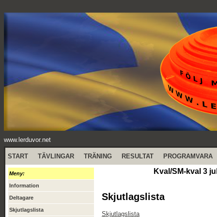
www.lerduvor.net
START
TÄVLINGAR
TRÄNING
RESULTAT
PROGRAMVARA
Kval/SM-kval 3 ju
Meny:
Information
Skjutlagslista
Deltagare
Skjutlagslista
Skjutlagslista