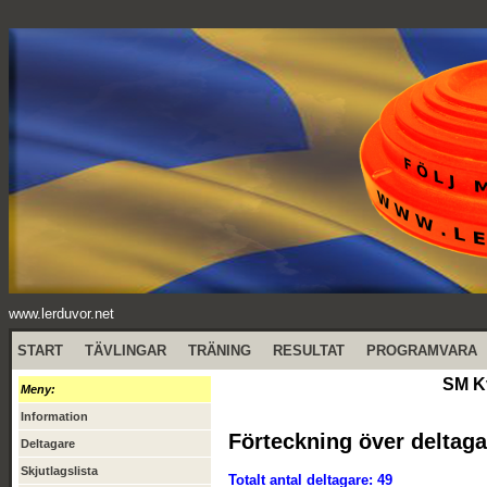
www.lerduvor.net
START
TÄVLINGAR
TRÄNING
RESULTAT
PROGRAMVARA
SM Kv
Meny:
Information
Förteckning över deltaga
Deltagare
Skjutlagslista
Totalt antal deltagare: 49