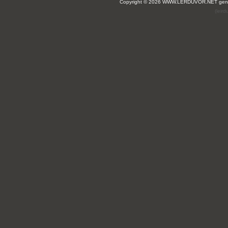
Copyright © 2026 WWW.LERDUVOR.NET ge
(leir