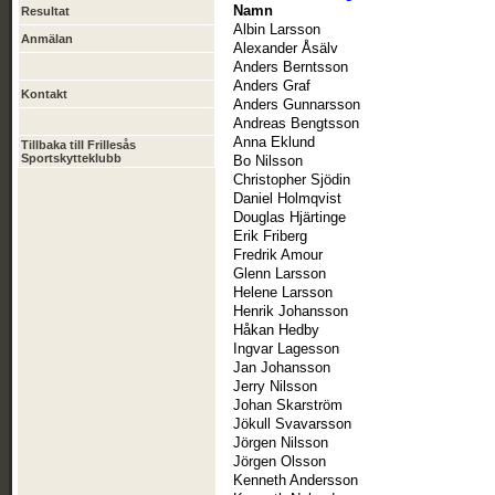
Namn
Resultat
Albin Larsson
Anmälan
Alexander Åsälv
Anders Berntsson
Anders Graf
Kontakt
Anders Gunnarsson
Andreas Bengtsson
Anna Eklund
Tillbaka till Frillesås
Sportskytteklubb
Bo Nilsson
Christopher Sjödin
Daniel Holmqvist
Douglas Hjärtinge
Erik Friberg
Fredrik Amour
Glenn Larsson
Helene Larsson
Henrik Johansson
Håkan Hedby
Ingvar Lagesson
Jan Johansson
Jerry Nilsson
Johan Skarström
Jökull Svavarsson
Jörgen Nilsson
Jörgen Olsson
Kenneth Andersson