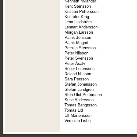
Kenneth Nylander
Kent Stensson
Kristian Pettersson
Kristofer Krag
Lena Lindström
Lennart Andersson
Morgan Larsson
Patrik Jönsson
Patrik Magnil
Pernilla Stensson
Peter Nilsson
Peter Svensson
Peter Åsälv
Roger Lorensson
Roland Nilsson
Sara Persson
Stefan Johansson
Stefan Lundgren
Sten-Olof Pettersson
Sune Andersson
Tomas Bengtsson
Tomas Lid
Ulf Mårtensson
Veronica Lishöj